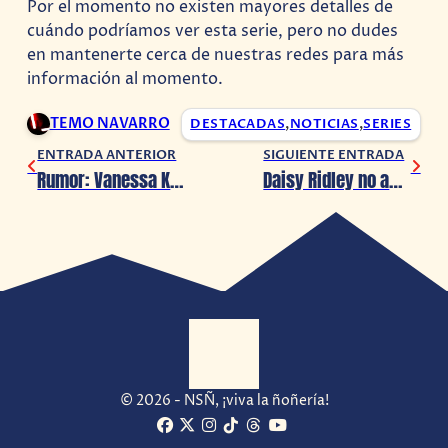
Por el momento no existen mayores detalles de
cuándo podríamos ver esta serie, pero no dudes
en mantenerte cerca de nuestras redes para más
información al momento.
TEMO NAVARRO
DESTACADAS
,
NOTICIAS
,
SERIES
ENTRADA ANTERIOR
SIGUIENTE ENTRADA
Rumor: Vanessa Kirby podría ser Catwoman en ‘The Batman’
Daisy Ridley no aparecerá en las próximas películas de Star Wars
© 2026 - NSÑ, ¡viva la ñoñería!