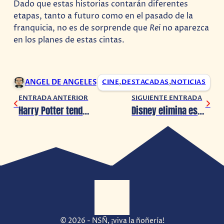
Dado que estas historias contarán diferentes
etapas, tanto a futuro como en el pasado de la
franquicia, no es de sorprende que
Rei
no aparezca
en los planes de estas cintas.
ANGEL DE ANGELES
CINE
,
DESTACADAS
,
NOTICIAS
ENTRADA ANTERIOR
SIGUIENTE ENTRADA
Harry Potter tendrá serie de televisión
Disney elimina escena de Toy Story 2 en apoyo al movimiento #MeToo
© 2026 - NSÑ, ¡viva la ñoñería!