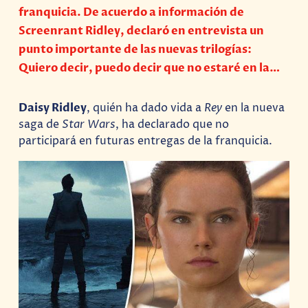
franquicia. De acuerdo a información de
Screenrant Ridley, declaró en entrevista un
punto importante de las nuevas trilogías:
Quiero decir, puedo decir que no estaré en la…
Daisy Ridley
, quién ha dado vida a
Rey
en la nueva
saga de
Star Wars
, ha declarado que no
participará en futuras entregas de la franquicia.