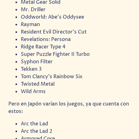
Metal Gear Solid
Mr. Driller
Oddworld: Abe’s Oddysee
Rayman
Resident Evil Director’s Cut
Revelations: Persona
Ridge Racer Type 4
Super Puzzle Fighter II Turbo
Syphon Filter
Tekken 3
Tom Clancy’s Rainbow Six
Twisted Metal
Wild Arms
Pero en Japón varían los juegos, ya que cuenta con
estos:
Arc the Lad
Arc the Lad 2
Armored Core