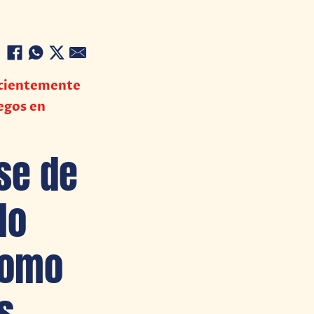
ficientemente
egos en
se de
lo
como
s