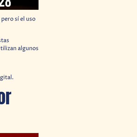
, pero sí el uso
stas
tilizan algunos
gital.
or