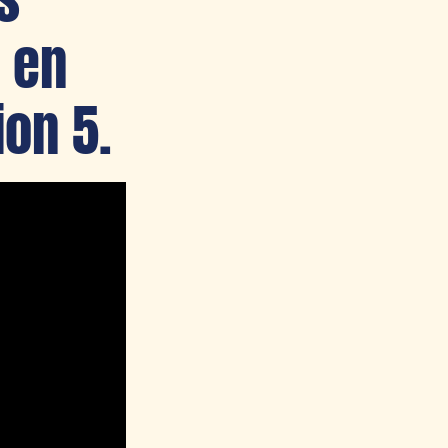
 en
ion 5.