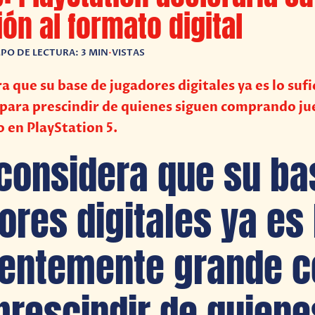
ión al formato digital
PO DE LECTURA: 3 MIN
•
VISTAS
a que su base de jugadores digitales ya es lo su
para prescindir de quienes siguen comprando ju
o en PlayStation 5.
considera que su ba
ores digitales ya es 
ientemente grande 
prescindir de quiene