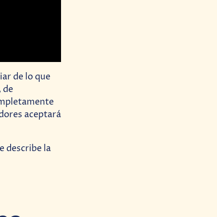
iar de lo que
, de
ompletamente
adores aceptará
te describe la