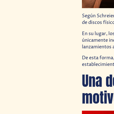
Según Schreier
de discos físic
En su lugar, l
únicamente inc
lanzamientos a
De esta forma,
establecimient
Una d
moti