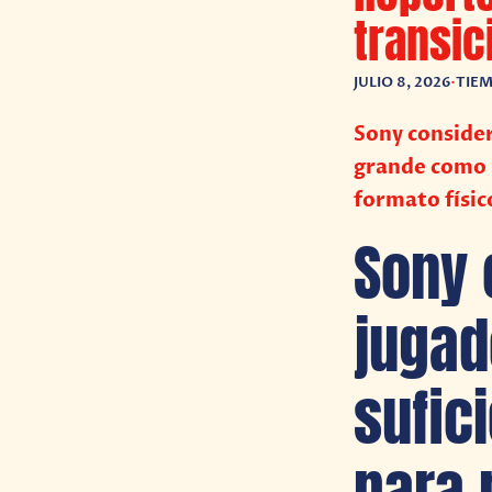
transic
JULIO 8, 2026
•
TIEM
Sony consider
grande como 
formato físic
Sony 
jugad
sufic
para 