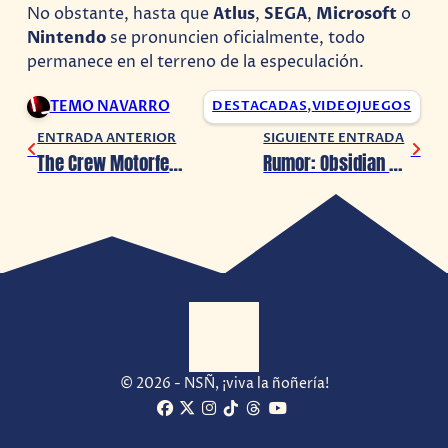
No obstante, hasta que
Atlus
,
SEGA
,
Microsoft
o
Nintendo
se pronuncien oficialmente, todo
permanece en el terreno de la especulación.
TEMO NAVARRO
DESTACADAS
,
VIDEOJUEGOS
ENTRADA ANTERIOR
SIGUIENTE ENTRADA
The Crew Motorfest llegará al Switch 2
Rumor: Obsidian habría cancelado la secuela de Avowed y ya trabaja en un nuevo Fallout
© 2026 - NSÑ, ¡viva la ñoñería!