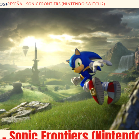
RESEÑA - SONIC FRONTIERS (NINTENDO SWITCH 2)
GOS
– Sonic Frontiers (Nintend