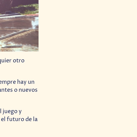
quier otro
iempre hay un
antes o nuevos
l juego y
l futuro de la