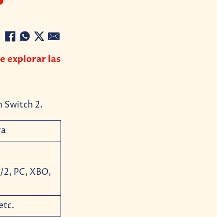
e explorar las
n Switch 2.
ra
/2, PC, XBO,
etc.