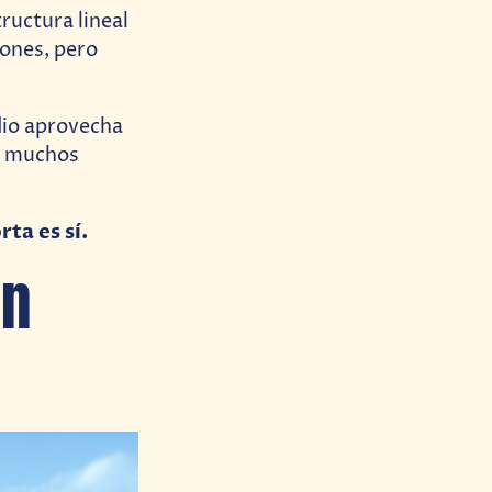
tructura lineal
iones, pero
udio aprovecha
ue muchos
rta es sí.
in