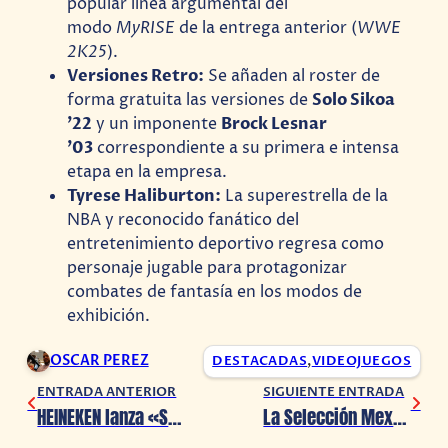
popular línea argumental del
modo
MyRISE
de la entrega anterior (
WWE
2K25
).
Versiones Retro:
Se añaden al roster de
forma gratuita las versiones de
Solo Sikoa
’22
y un imponente
Brock Lesnar
’03
correspondiente a su primera e intensa
etapa en la empresa.
Tyrese Haliburton:
La superestrella de la
NBA y reconocido fanático del
entretenimiento deportivo regresa como
personaje jugable para protagonizar
combates de fantasía en los modos de
exhibición.
OSCAR PEREZ
DESTACADAS
,
VIDEOJUEGOS
ENTRADA ANTERIOR
SIGUIENTE ENTRADA
HEINEKEN lanza «Se antoja Darle Play»
La Selección Mexicana debuta en Roblox con el uniforme oficial para el Mundial 2026