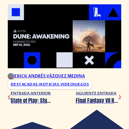
ERICK ANDRÉS VÁZQUEZ MEDINA
DESTACADAS
,
NOTICIAS
,
VIDEOJUEGOS
ENTRADA ANTERIOR
SIGUIENTE ENTRADA
State of Play: Stuntman está de regreso
Final Fantasy VII Rebirth se estrena hoy en Nintendo Switch 2 y Xbox Series X|S