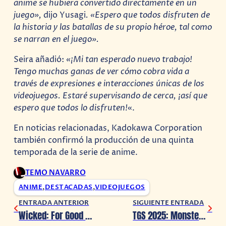
anime se hubiera convertido directamente en un
juego»,
dijo Yusagi
. «Espero que todos disfruten de
la historia y las batallas de su propio héroe, tal como
se narran en el juego».
Seira añadió:
«¡Mi tan esperado nuevo trabajo!
Tengo muchas ganas de ver cómo cobra vida a
través de expresiones e interacciones únicas de los
videojuegos. Estaré supervisando de cerca, ¡así que
espero que todos lo disfruten!
«.
En noticias relacionadas, Kadokawa Corporation
también confirmó la producción de una quinta
temporada de la serie de anime.
TEMO NAVARRO
ANIME
,
DESTACADAS
,
VIDEOJUEGOS
ENTRADA ANTERIOR
SIGUIENTE ENTRADA
Wicked: For Good lanza su avance final
TGS 2025: Monster Hunter Stories 3: Twisted Reflection lanza tremendo nuevo avance