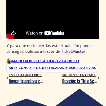
Y para que no te pierdas este ritual, aún puedes
conseguir boletos a través de
TicketMaster
.
MARIO ALBERTO GUTIERREZ CARRILLO
ARTE
,
CONCIERTOS
,
DESTACADAS
,
MÚSICA
,
NOTICIAS
ENTRADA ANTERIOR
SIGUIENTE ENTRADA
Coven traerá su emblematico Dark Rock al 9o Aniversario del HDX Circus Bar
Reseña: Is This Seat Taken? Un juego con empatía y buenos modales (PC)