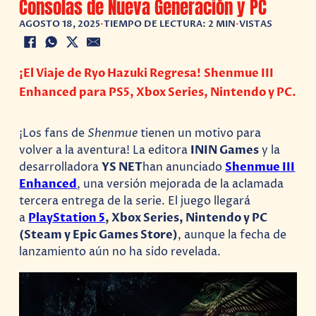
Consolas de Nueva Generación y PC
AGOSTO 18, 2025
•
TIEMPO DE LECTURA: 2 MIN
•
VISTAS
¡El Viaje de Ryo Hazuki Regresa! Shenmue III
Enhanced para PS5, Xbox Series, Nintendo y PC.
¡Los fans de
Shenmue
tienen un motivo para
volver a la aventura! La editora
ININ Games
y la
desarrolladora
YS NET
han anunciado
Shenmue III
Enhanced
, una versión mejorada de la aclamada
tercera entrega de la serie. El juego llegará
a
PlayStation 5
, Xbox Series, Nintendo y PC
(Steam y Epic Games Store)
, aunque la fecha de
lanzamiento aún no ha sido revelada.