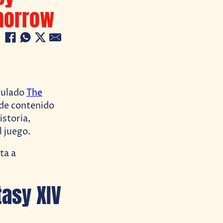
omorrow
itulado
The
 de contenido
istoria,
l juego.
ta a
tasy XIV