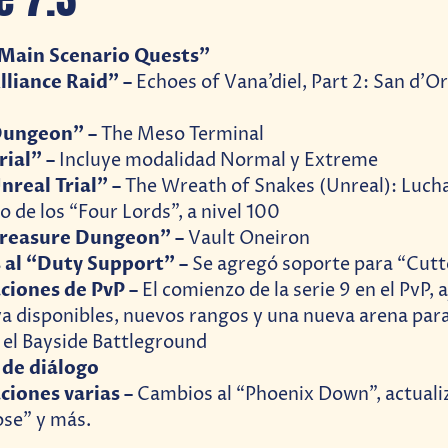
Main Scenario Quests”
lliance Raid”
–
Echoes of Vana’diel, Part 2: San d’O
Dungeon” –
The Meso Terminal
ial” –
Incluye modalidad Normal y Extreme
nreal Trial” –
The Wreath of Snakes (Unreal): Lucha
o de los “Four Lords”, a nivel 100
reasure Dungeon” –
Vault Oneiron
 al “Duty Support” –
Se agregó soporte para “Cutt
ciones de PvP –
El comienzo de la serie 9 en el PvP, a
ya disponibles, nuevos rangos y una nueva arena para
: el Bayside Battleground
 de diálogo
ciones varias –
Cambios al “Phoenix Down”, actualiz
se” y más.