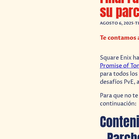
su parc
AGOSTO 6, 2025
•
T
Te contamos a
Square Enix ha
Promise of T
para todos los
desafíos PvE, a
Para que no te
continuación:
Conteni
– Parch