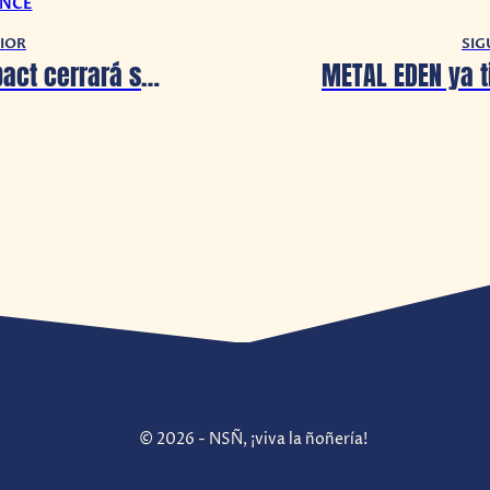
ONCE
IOR
SIG
Genshin Impact cerrará servidores en PS4
© 2026 - NSÑ, ¡viva la ñoñería!