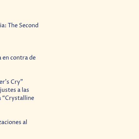
ria: The Second
 en contra de
er’s Cry”
justes a las
 “Crystalline
aciones al