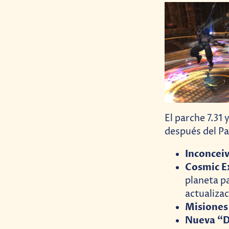
El parche 7.31 
después del Pa
Inconceiv
Cosmic E
planeta p
actualiza
Misiones 
Nueva “D