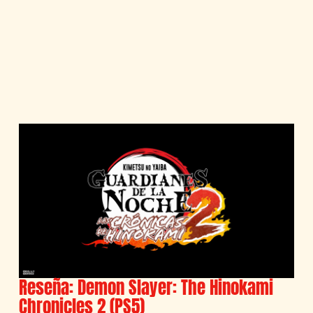
Reseña: Demon Slayer: The Hinokami
Chronicles 2 (PS5)