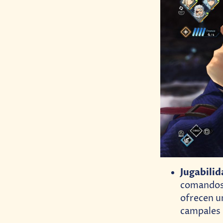
Jugabili
comandos 
ofrecen u
campales 