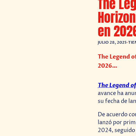
The Leg
Horizon
en 202
JULIO 28, 2025
•
TIE
The Legend of
2026…
The Legend of
avance ha anun
su fecha de la
De acuerdo c
lanzó por prim
2024, seguido 