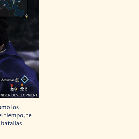
omo los
l tiempo, te
 batallas