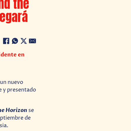
nd the
legará
idente en
 un nuevo
le y presentado
the Horizon
se
septiembre de
sia.