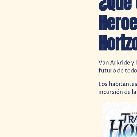
¿Qué 
Heroe
Horiz
Van Arkride y 
futuro de todo
Los habitantes
incursión de l