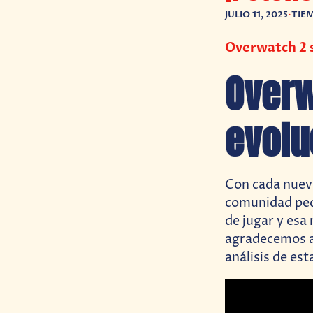
JULIO 11, 2025
•
TIE
Overwatch 2 s
Overw
evolu
Con cada nue
comunidad peq
de jugar y esa 
agradecemos 
análisis de es