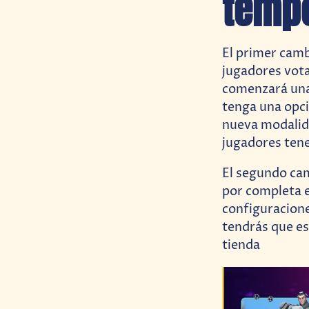
temp
El primer camb
jugadores vota
comenzará una
tenga una opci
nueva modalida
jugadores tene
El segundo cam
por completa e
configuracione
tendrás que es
tienda