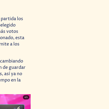
partida los
 elegido
más votos
ionado, esta
mite a los
, cambiando
n de guardar
, así ya no
empo en la