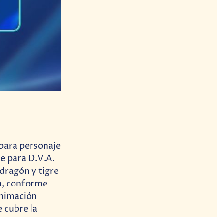
 para personaje
je para D.V.A.
 dragón y tigre
ra, conforme
animación
 cubre la