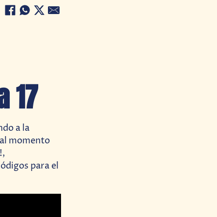
a 17
do a la
 al momento
!,
ódigos para el