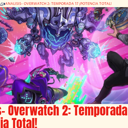
ANALISIS- OVERWATCH 2: TEMPORADA 17 ¡POTENCIA TOTAL!
AS
s- Overwatch 2: Temporada
ia Total!