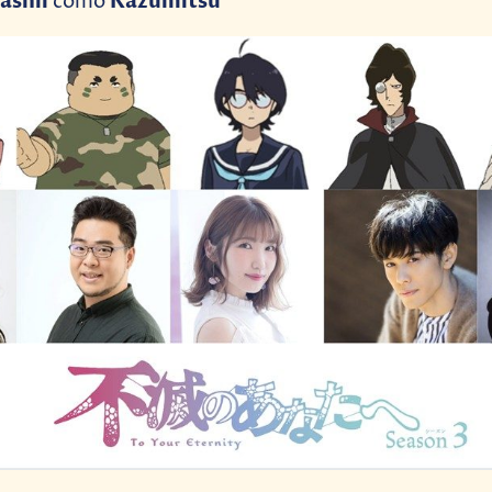
ashii
Kazumitsu
como