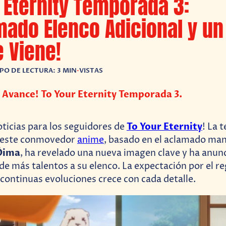
 Eternity Temporada 3:
mado Elenco Adicional y un
e Viene!
PO DE LECTURA: 3 MIN
•
VISTAS
 Avance! To Your Eternity Temporada 3.
To Your Eternity
oticias para los seguidores de
! La 
 este conmovedor
anime
, basado en el aclamado ma
Ōima
, ha revelado una nueva imagen clave y ha anunc
de más talentos a su elenco. La expectación por el r
 continuas evoluciones crece con cada detalle.