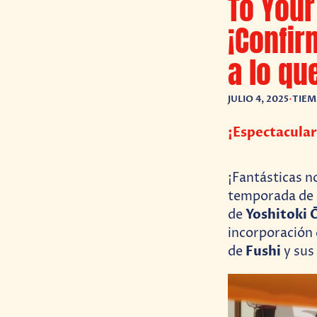
To Your
¡Confir
a lo qu
JULIO 4, 2025
•
TIEM
¡Espectacular
¡Fantásticas n
temporada de
Yoshitoki 
de
incorporación 
Fushi
de
y sus