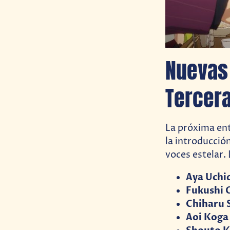
Nuevas 
Tercer
La próxima en
la introducció
voces estelar.
Aya Uchi
Fukushi 
Chiharu 
Aoi Koga