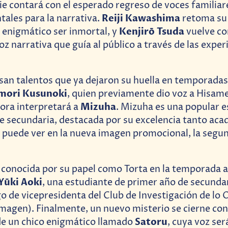
ie contará con el esperado regreso de voces familia
Reiji Kawashima
ales para la narrativa.
retoma su 
Kenjirō Tsuda
el enigmático ser inmortal, y
vuelve c
 voz narrativa que guía al público a través de las exper
an talentos que ya dejaron su huella en temporadas
mori Kusunoki
, quien previamente dio voz a Hisam
Mizuha
ora interpretará a
. Mizuha es una popular e
e secundaria, destacada por su excelencia tanto ac
 la puede ver en la nueva imagen promocional, la segu
, conocida por su papel como Torta en la temporada a
Yūki Aoki
, una estudiante de primer año de secunda
o de vicepresidenta del Club de Investigación de lo O
imagen). Finalmente, un nuevo misterio se cierne con
Satoru
de un chico enigmático llamado
, cuya voz se