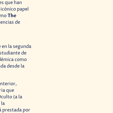
res que han
icónico papel
The
omo
iencias de
e en la segunda
studiante de
adémica como
nda desde la
nterior,
ria que
culto (a la
 la
rá prestada por