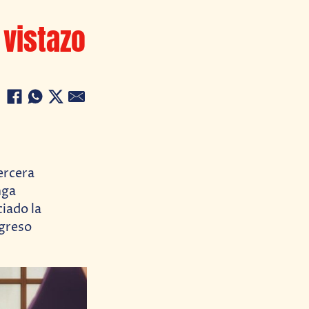
 vistazo
tercera
nga
iado la
egreso