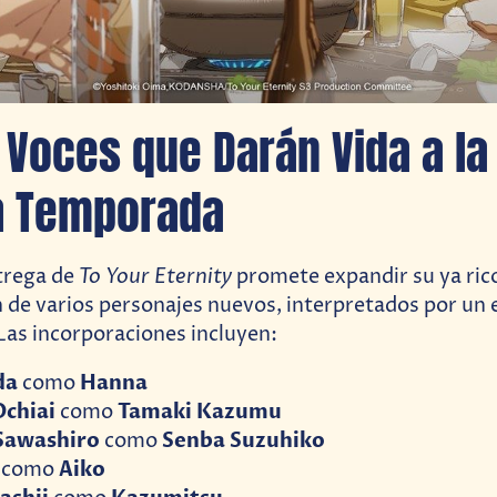
Voces que Darán Vida a la
a Temporada
To Your Eternity
trega de
promete expandir su ya ric
n de varios personajes nuevos, interpretados por un 
 Las incorporaciones incluyen:
da
Hanna
como
Ochiai
Tamaki Kazumu
como
Sawashiro
Senba Suzuhiko
como
Aiko
como