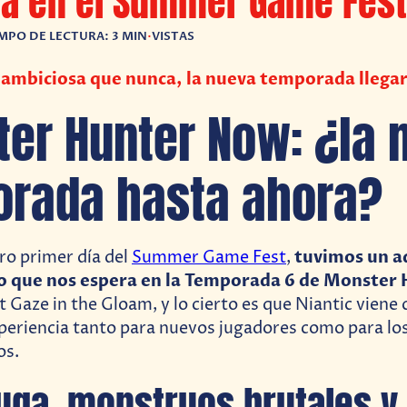
da en el Summer Game Fest
MPO DE LECTURA: 3 MIN
•
VISTAS
 ambiciosa que nunca, la nueva temporada llega
er Hunter Now: ¿la 
rada hasta ahora?
tuvimos un a
ro primer día del
Summer Game Fest
,
 lo que nos espera en la Temporada 6 de Monste
t Gaze in the Gloam, y lo cierto es que Niantic viene
xperiencia tanto para nuevos jugadores como para lo
os.
ga, monstruos brutales y 