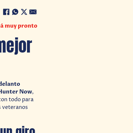
rá muy pronto
mejor
delanto
r Hunter Now
,
 con todo para
s veteranos
un giro