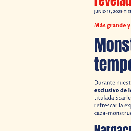
revela
JUNIO 13, 2025
•
TIE
Más grande y
Monst
tempo
Durante nuest
exclusivo de
titulada Scarle
refrescar la e
caza-monstru
Nargacu