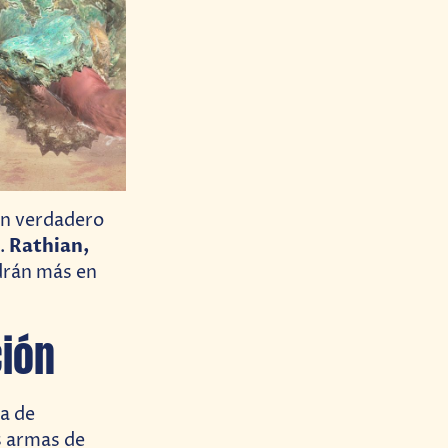
un verdadero
Rathian,
.
drán más en
ción
a de
us armas de