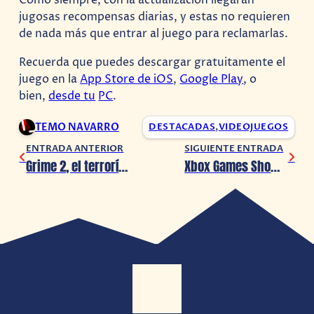
Como siempre, con la actualización llegarán
jugosas recompensas diarias, y estas no requieren
de nada más que entrar al juego para reclamarlas.
Recuerda que puedes descargar gratuitamente el
juego en la
App Store de iOS
,
Google Play
, o
bien,
desde tu
PC
.
TEMO NAVARRO
DESTACADAS
,
VIDEOJUEGOS
ENTRADA ANTERIOR
SIGUIENTE ENTRADA
Grime 2, el terrorífico metroidvania, devela su gameplay (IGN Live 2025)
Xbox Games Showcase: Clockwork Revolution lanza nuevo avance