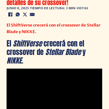
detalles de su crossover!
JUNIO 8, 2025
•
TIEMPO DE LECTURA: 3 MIN
•
VISTAS
El ShiftVerse crecerá con el crossover de Stellar
Blade y NIKKE.
El
ShiftVerse
crecerá con el
crossover de
Stellar Blade
y
NIKKE
.