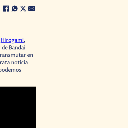
o
Hirogami
,
r de Bandai
transmutar en
rata noticia
a podemos