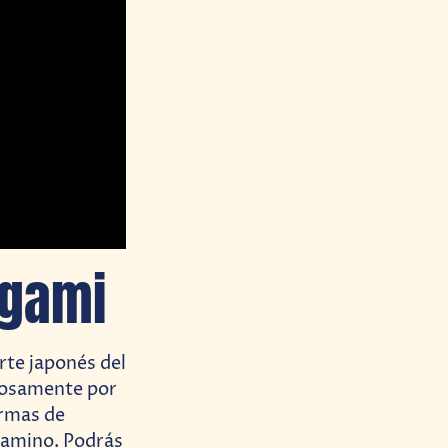
ogami
rte japonés del
losamente por
ormas de
 camino. Podrás