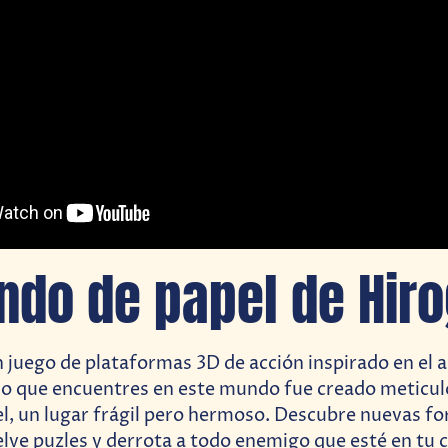
ndo de papel de Hir
n juego de plataformas 3D de acción inspirado en el a
 lo que encuentres en este mundo fue creado meticu
l, un lugar frágil pero hermoso. Descubre nuevas f
elve puzles y derrota a todo enemigo que esté en tu