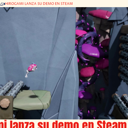
HIROGAMI LANZA SU DEMO EN STEAM
AS
mi lanza su demo en Steam