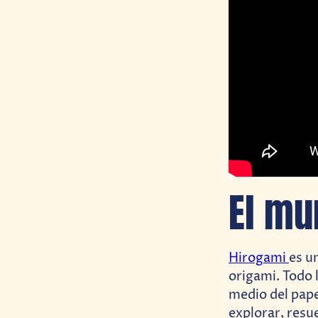
El mu
Hirogami
es u
origami. Todo
medio del pape
explorar, resu