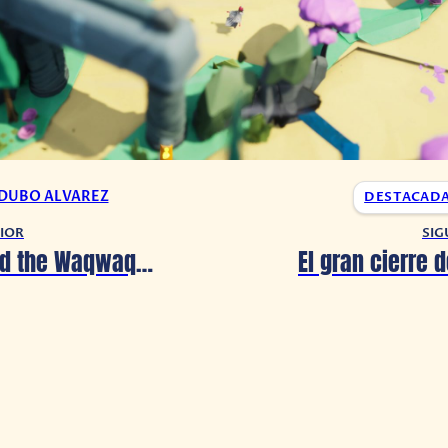
 DUBO ALVAREZ
DESTACAD
IOR
SIG
Bahamut and the Waqwaq Tree muestra su gameplay (Green Games Showcase 2025)
El gran cierre