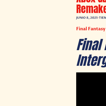
Remake 
JUNIO 8, 2025
•
TIE
Final Fantasy
Final
Inter