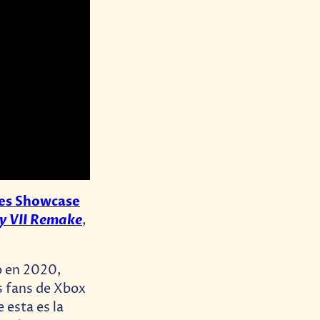
s Showcase
y VII Remake
,
 en 2020,
os fans de Xbox
 esta es la