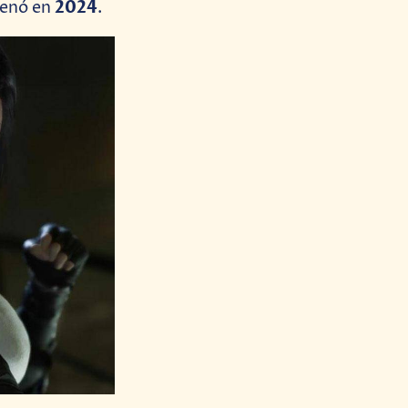
2024
renó en
.