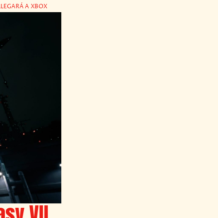
LLEGARÁ A XBOX
sy VII