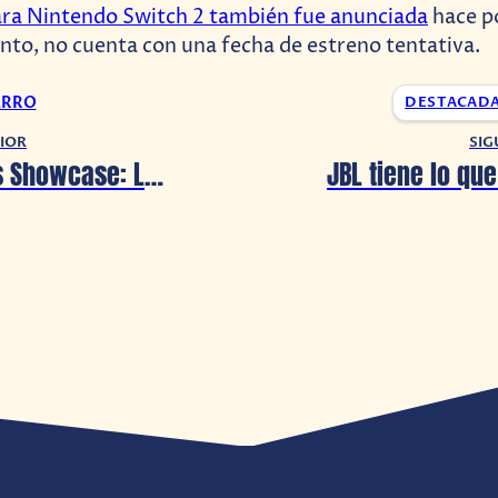
ara Nintendo Switch 2 también fue anunciada
hace p
to, no cuenta con una fecha de estreno tentativa.
ARRO
DESTACAD
IOR
SIG
Xbox Games Showcase: La demo de Tony Hawk’s Pro Skater 3 + 4 ya está disponible