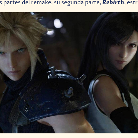
Rebirth
s partes del remake, su segunda parte,
, est