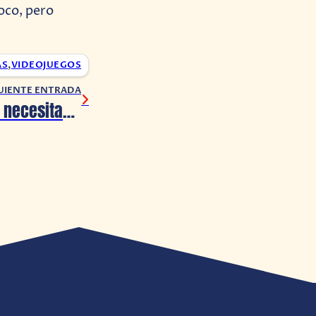
oco, pero
AS
,
VIDEOJUEGOS
UIENTE ENTRADA
JBL tiene lo que necesitas para el día del padre.