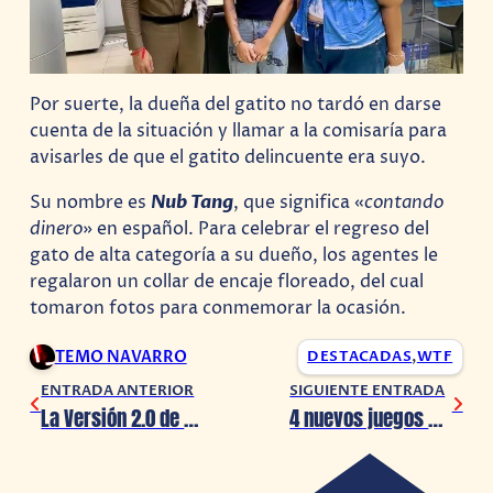
Por suerte, la dueña del gatito no tardó en darse
cuenta de la situación y llamar a la comisaría para
avisarles de que el gatito delincuente era suyo.
Su nombre es
Nub Tang
, que significa «
contando
dinero
» en español. Para celebrar el regreso del
gato de alta categoría a su dueño, los agentes le
regalaron un collar de encaje floreado, del cual
tomaron fotos para conmemorar la ocasión.
TEMO NAVARRO
DESTACADAS
,
WTF
ENTRADA ANTERIOR
SIGUIENTE ENTRADA
La Versión 2.0 de Zenless Zone Zero llegará el 6 de junio
4 nuevos juegos de Game Boy llegan a Nintendo Switch Online