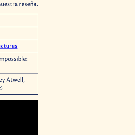
nuestra reseña.
ictures
Impossible:
ey Atwell,
s