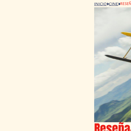
RESEÑ
INICIO
CINE
Reseña-