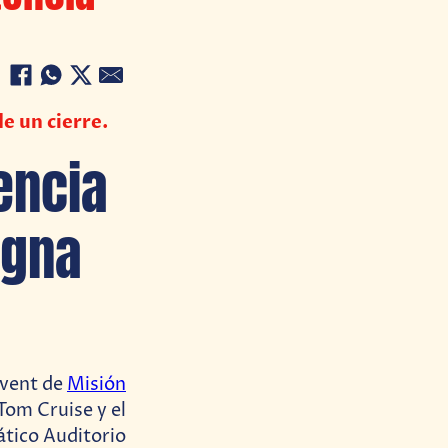
e un cierre.
encia
igna
Event de
Misión
Tom Cruise y el
ático Auditorio