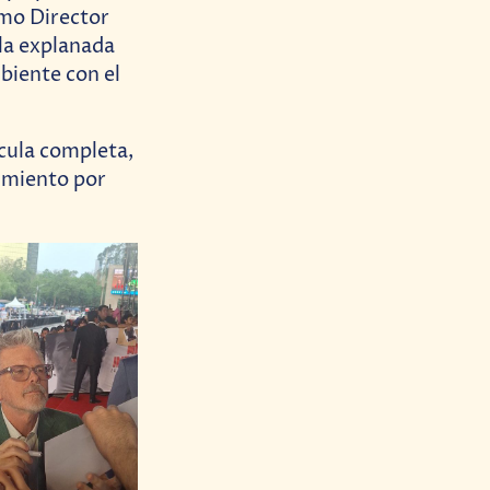
omo Director
 la explanada
biente con el
ícula completa,
imiento por