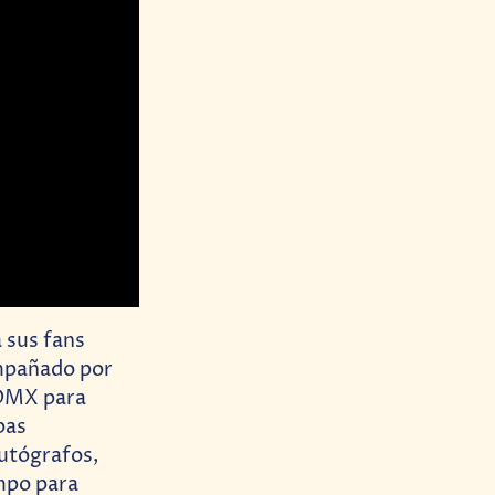
 sus fans
ompañado por
CDMX para
bas
autógrafos,
empo para