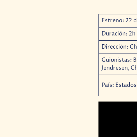
Estreno: 22 
Duración: 2
Dirección: C
Guionistas: B
Jendresen, C
País: Estado