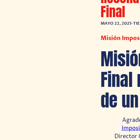
Final
MAYO 22, 2025
•
TI
Misión Imposi
Misió
Final
de un
Agrade
Imposi
Director 