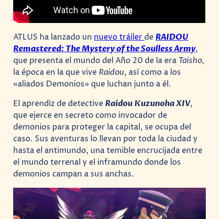
ATLUS ha lanzado un
nuevo tráiler
de
RAIDOU
Remastered: The Mystery of the Soulless Army
,
que presenta el mundo del Año 20 de la era
Taisho
,
la época en la que vive
Raidou
, así como a los
«aliados Demonios» que luchan junto a él.
El aprendiz de detective
Raidou Kuzunoha XIV
,
que ejerce en secreto como invocador de
demonios para proteger la capital, se ocupa del
caso. Sus aventuras lo llevan por toda la ciudad y
hasta el antimundo, una temible encrucijada entre
el mundo terrenal y el inframundo donde los
demonios campan a sus anchas.