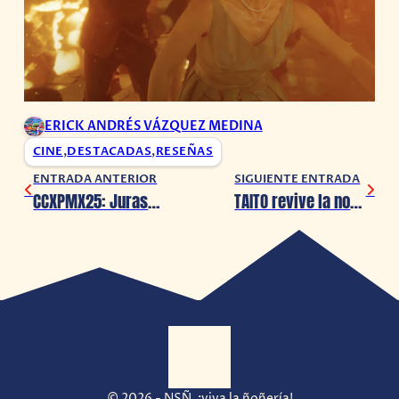
ERICK ANDRÉS VÁZQUEZ MEDINA
CINE
,
DESTACADAS
,
RESEÑAS
ENTRADA ANTERIOR
SIGUIENTE ENTRADA
CCXPMX25: Jurassic World Renace se hará presente con sus protagonistas.
TAITO revive la nostalgia con Parasol Superstars – Special Edition
© 2026 - NSÑ, ¡viva la ñoñería!