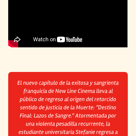
El nuevo capítulo de la exitosa y sangrienta
franquicia de New Line Cinema lleva al
público de regreso al origen del retorcido
sentido de justicia de la Muerte: “Destino
Final: Lazos de Sangre.” Atormentada por
una violenta pesadilla recurrente, la
estudiante universitaria Stefanie regresa a