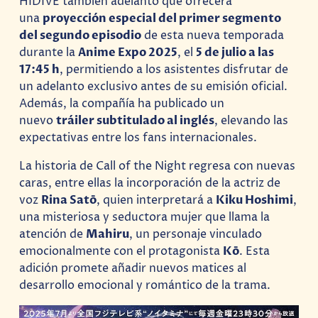
HIDIVE también adelantó que ofrecerá
una
proyección especial del primer segmento
del segundo episodio
de esta nueva temporada
durante la
Anime Expo 2025
, el
5 de julio a las
17:45 h
, permitiendo a los asistentes disfrutar de
un adelanto exclusivo antes de su emisión oficial.
Además, la compañía ha publicado un
nuevo
tráiler subtitulado al inglés
, elevando las
expectativas entre los fans internacionales.
La historia de Call of the Night regresa con nuevas
caras, entre ellas la incorporación de la actriz de
voz
Rina Satō
, quien interpretará a
Kiku Hoshimi
,
una misteriosa y seductora mujer que llama la
atención de
Mahiru
, un personaje vinculado
emocionalmente con el protagonista
Kō
. Esta
adición promete añadir nuevos matices al
desarrollo emocional y romántico de la trama.