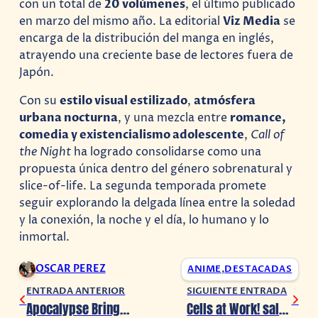
con un total de
20 volúmenes
, el último publicado
en marzo del mismo año. La editorial
Viz Media
se
encarga de la distribución del manga en inglés,
atrayendo una creciente base de lectores fuera de
Japón.
Con su
estilo visual estilizado
,
atmósfera
urbana nocturna
, y una mezcla entre
romance,
comedia y existencialismo adolescente
,
Call of
the Night
ha logrado consolidarse como una
propuesta única dentro del género sobrenatural y
slice-of-life. La segunda temporada promete
seguir explorando la delgada línea entre la soledad
y la conexión, la noche y el día, lo humano y lo
inmortal.
OSCAR PEREZ
ANIME
,
DESTACADAS
ENTRADA ANTERIOR
SIGUIENTE ENTRADA
Apocalypse Bringer Mynoghra lanza su primer tráiler
Cells at Work! salta a la acción real en Netflix