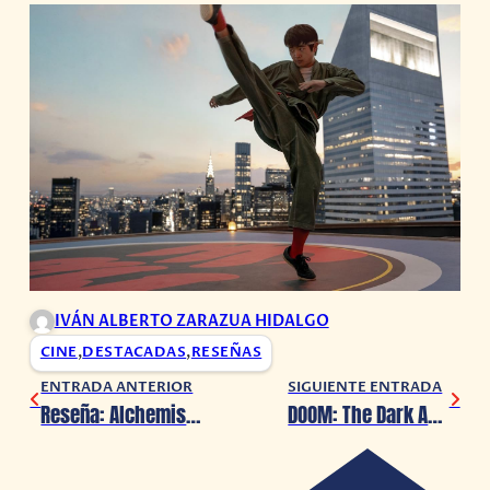
IVÁN ALBERTO ZARAZUA HIDALGO
CINE
,
DESTACADAS
,
RESEÑAS
ENTRADA ANTERIOR
SIGUIENTE ENTRADA
Reseña: Alchemist Shop Simulator (PC)
DOOM: The Dark Ages presenta su tráiler de lanzamiento