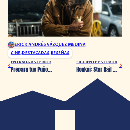
ERICK ANDRÉS VÁZQUEZ MEDINA
CINE
,
DESTACADAS
,
RESEÑAS
ENTRADA ANTERIOR
SIGUIENTE ENTRADA
Prepara tus Puños: Anunciada la Demo de Hunter x Hunter: Nen x Impact para PS5 y PC
Honkai: Star Rail despliega la épica «Caída al Amanecer» de su Versión 3.3