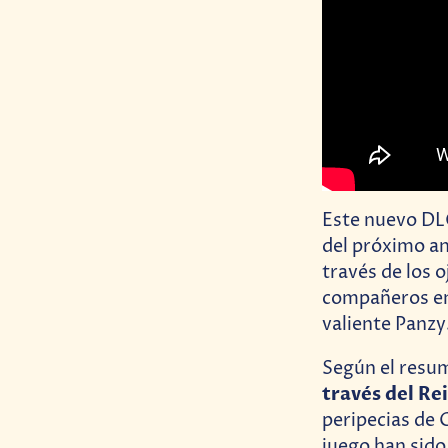
Este nuevo DLC
del próximo a
través de los 
compañeros en e
valiente Panzy
Según el resu
través del R
peripecias de 
juego han sido