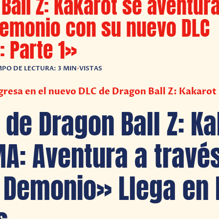
Ball Z: Kakarot se aventura
Demonio con su nuevo DLC
 Parte 1»
MPO DE LECTURA: 3 MIN
•
VISTAS
resa en el nuevo DLC de Dragon Ball Z: Kakarot
C de Dragon Ball Z: K
A: Aventura a través
 Demonio» Llega en