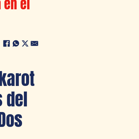
 en el
akarot
 del
 Dos