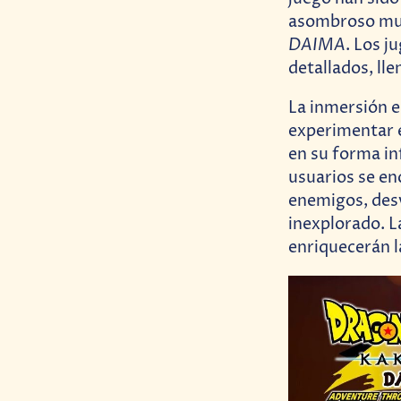
asombroso mun
DAIMA
. Los j
detallados, lle
La inmersión e
experimentar e
en su forma in
usuarios se en
enemigos, desv
inexplorado. L
enriquecerán l