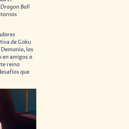
Dragon Ball
e
ntornos
gadores
ctiva de Goku
o Demonio, los
n en amigos o
te reino
desafíos que