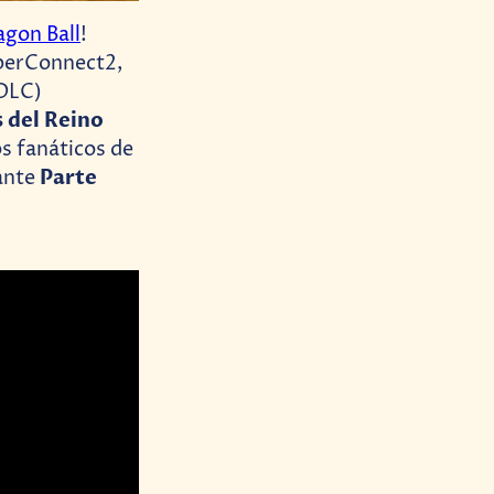
agon Ball
!
yberConnect2,
(DLC)
 del Reino
os fanáticos de
Parte
nante