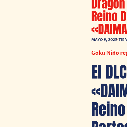
Dragon 
Reino 
«DAIMA:
MAYO 9, 2025
•
TIE
Goku Niño reg
El DL
«DAIM
Reino