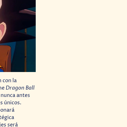
 con la
Dragon Ball
ime
s nunca antes
s únicos.
ionará
tégica
jes será