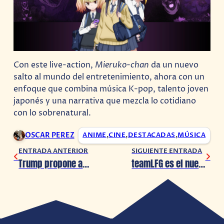
Con este live-action,
Mieruko-chan
da un nuevo
salto al mundo del entretenimiento, ahora con un
enfoque que combina música K-pop, talento joven
japonés y una narrativa que mezcla lo cotidiano
con lo sobrenatural.
OSCAR PEREZ
ANIME
,
CINE
,
DESTACADAS
,
MÚSICA
ENTRADA ANTERIOR
SIGUIENTE ENTRADA
Trump propone aranceles del 100% al anime por razones de seguridad nacional
teamLFG es el nuevo estudio de PlayStation Studios