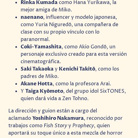
Rinka Kumada
como Hana Yurikawa, la
mejor amiga de Miko.
naenano
, influencer y modelo japonesa,
como Yuria Niguredō, una compañera de
clase con su propio vínculo con lo
paranormal.
Coki-Yamashita
, como Akio Gondō, un
personaje exclusivo creado para esta versión
cinematográfica.
Saki Takaoka
y
Kenichi Takitō
, como los
padres de Miko.
Akane Hotta
, como la profesora Arai.
Y
Taiga Kyōmoto
, del grupo idol SixTONES,
quien dará vida a Zen Tohno.
La dirección y guion están a cargo del
aclamado
Yoshihiro Nakamura
, reconocido por
trabajos como
Fish Story
y
Prophecy
, quien
aportará su toque único a esta mezcla de horror