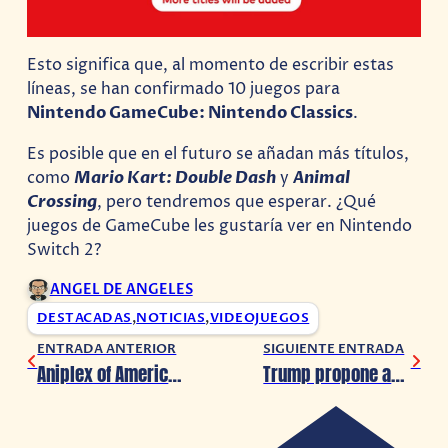
Esto significa que, al momento de escribir estas
líneas, se han confirmado 10 juegos para
Nintendo GameCube: Nintendo Classics
.
Es posible que en el futuro se añadan más títulos,
como
Mario Kart: Double Dash
y
Animal
Crossing
, pero tendremos que esperar. ¿Qué
juegos de GameCube les gustaría ver en Nintendo
Switch 2?
ANGEL DE ANGELES
DESTACADAS
,
NOTICIAS
,
VIDEOJUEGOS
ENTRADA ANTERIOR
SIGUIENTE ENTRADA
Aniplex of America abre sus redes sociales en español para fans de Latinoamérica
Trump propone aranceles del 100% al anime por razones de seguridad nacional