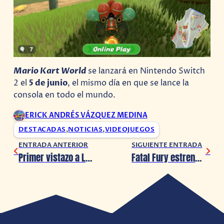
Mario Kart World
se lanzará en Nintendo Switch
2 el
5 de junio
, el mismo día en que se lance la
consola en todo el mundo.
ERICK ANDRÉS VÁZQUEZ MEDINA
DESTACADAS
,
NOTICIAS
,
VIDEOJUEGOS
ENTRADA ANTERIOR
SIGUIENTE ENTRADA
Primer vistazo a Los 4 Fantásticos: una amenaza galáctica se avecina
Fatal Fury estrena un video musical con Salvatore Ganacci y Masami Obari