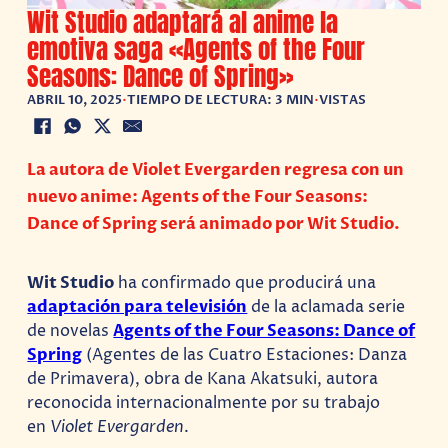
Wit Studio adaptará al anime la
emotiva saga «Agents of the Four
Seasons: Dance of Spring»
ABRIL 10, 2025
•
TIEMPO DE LECTURA: 3 MIN
•
VISTAS
La autora de Violet Evergarden regresa con un
nuevo anime: Agents of the Four Seasons:
Dance of Spring será animado por Wit Studio.
Wit Studio
ha confirmado que producirá una
adaptación para televisión
de la aclamada serie
de novelas
Agents of the Four Seasons: Dance of
Spring
(Agentes de las Cuatro Estaciones: Danza
de Primavera), obra de Kana Akatsuki, autora
reconocida internacionalmente por su trabajo
en
Violet Evergarden
.