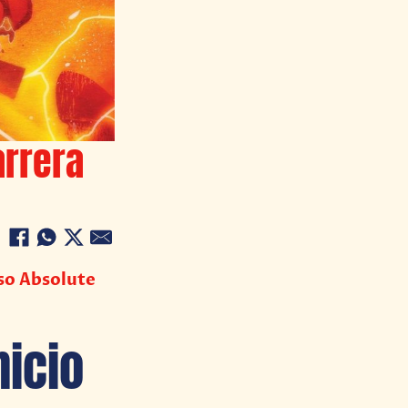
arrera
rso Absolute
nicio