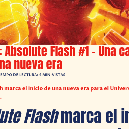
 Absolute Flash #1 – Una c
na nueva era
IEMPO DE LECTURA: 4 MIN
•
VISTAS
h marca el inicio de una nueva era para el Unive
.
ute Flash
marca el i