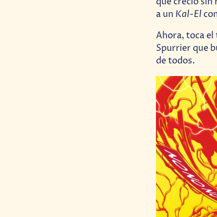
que creció sin 
Kal-El
a un
com
Ahora, toca el
Spurrier que b
de todos.