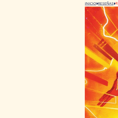
R
INICIO
RESEÑAS