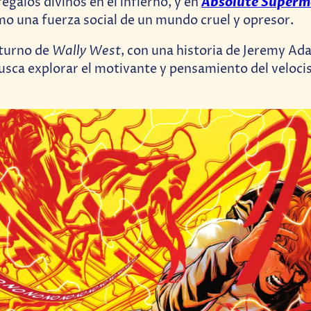
Absolute Super
regalos divinos en el infierno, y en
o una fuerza social de un mundo cruel y opresor.
Wally West
 turno de
, con una historia de Jeremy A
usca explorar el motivante y pensamiento del veloci