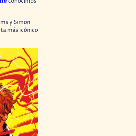
man
conocimos
dams y Simon
sta más icónico