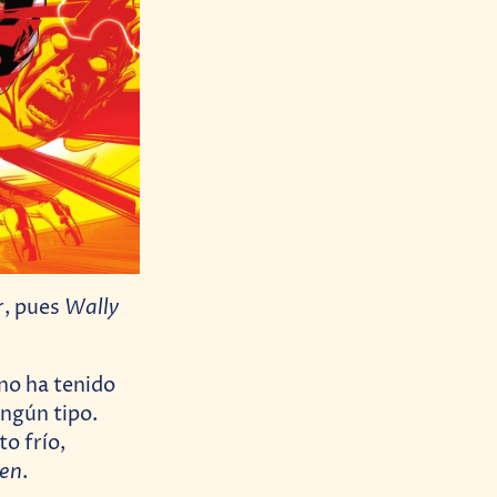
Wally
r, pues
 no ha tenido
ngún tipo.
o frío,
len
.