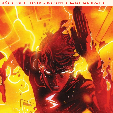
ESEÑA: ABSOLUTE FLASH #1 - UNA CARRERA HACÍA UNA NUEVA ERA