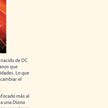
 nacido de DC
lanos que
lidades. Lo que
 cambiar el
enfocado más al
Diana
 a una