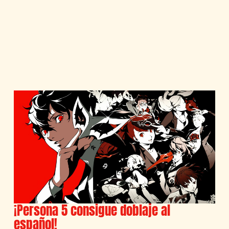
¡Persona 5 consigue doblaje al
español!