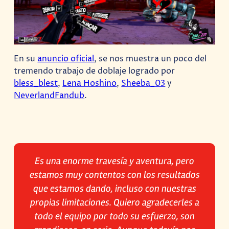
En su
anuncio oficial
, se nos muestra un poco del
tremendo trabajo de doblaje logrado por
bless_blest
,
Lena Hoshino
,
Sheeba_03
y
NeverlandFandub
.
Es una enorme travesía y aventura, pero
estamos muy contentos con los resultados
que estamos dando, incluso con nuestras
propias limitaciones. Quiero agradecerles a
todo el equipo por todo su esfuerzo, son