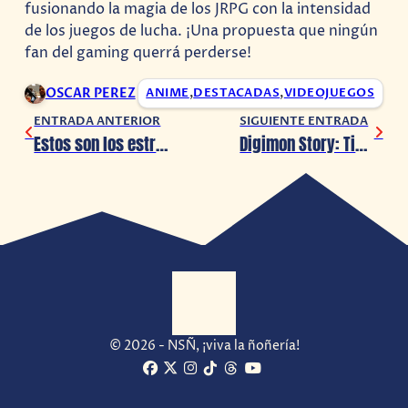
fusionando la magia de los JRPG con la intensidad
de los juegos de lucha. ¡Una propuesta que ningún
fan del gaming querrá perderse!
OSCAR PEREZ
ANIME
,
DESTACADAS
,
VIDEOJUEGOS
ENTRADA ANTERIOR
SIGUIENTE ENTRADA
Estos son los estrenos más esperados de Crunchyroll en la nueva temporada primavera 2025
Digimon Story: Time Stranger: La Aventura Definitiva con Más de 450 Digimon
© 2026 - NSÑ, ¡viva la ñoñería!