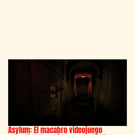
Asylum: El macabro videojuego