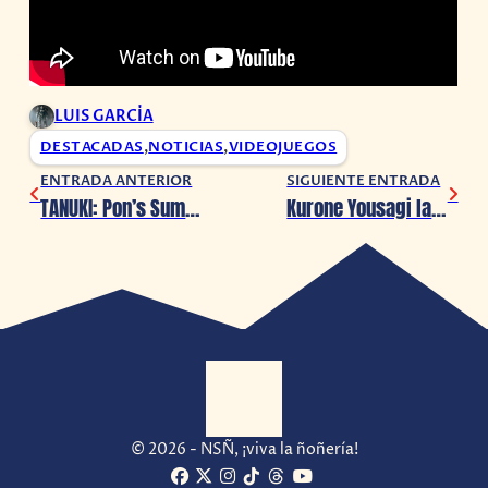
LUIS GARCÍA
DESTACADAS
,
NOTICIAS
,
VIDEOJUEGOS
ENTRADA ANTERIOR
SIGUIENTE ENTRADA
TANUKI: Pon’s Summer revela nuevo tráiler para este 2025
Kurone Yousagi lanza su segundo sencillo «Window» y anuncia concierto 3D
© 2026 - NSÑ, ¡viva la ñoñería!