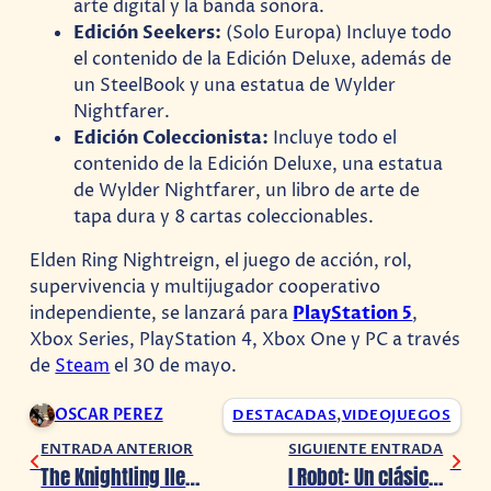
arte digital y la banda sonora.
Edición Seekers:
(Solo Europa) Incluye todo
el contenido de la Edición Deluxe, además de
un SteelBook y una estatua de Wylder
Nightfarer.
Edición Coleccionista:
Incluye todo el
contenido de la Edición Deluxe, una estatua
de Wylder Nightfarer, un libro de arte de
tapa dura y 8 cartas coleccionables.
Elden Ring Nightreign, el juego de acción, rol,
supervivencia y multijugador cooperativo
independiente, se lanzará para
PlayStation 5
,
Xbox Series, PlayStation 4, Xbox One y PC a través
de
Steam
el 30 de mayo.
OSCAR PEREZ
DESTACADAS
,
VIDEOJUEGOS
ENTRADA ANTERIOR
SIGUIENTE ENTRADA
The Knightling llega a Steam Next Fest! Embárcate en una aventura épica como un joven caballero
I Robot: Un clásico arcade reimaginado para una nueva generación