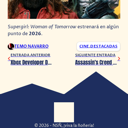
S
upergirl: Woman of Tomorrow
estrenará en algún
punto de
2026
.
TEMO NAVARRO
CINE
,
DESTACADAS
ENTRADA ANTERIOR
SIGUIENTE ENTRADA
Xbox Developer Direct 2025: ¡DOOM – The Dark Ages ya tiene fecha de estreno!
Assassin’s Creed Shadows presenta su expansión, ‘Claws of Awaji’
© 2026 - NSÑ, ¡viva la ñoñería!