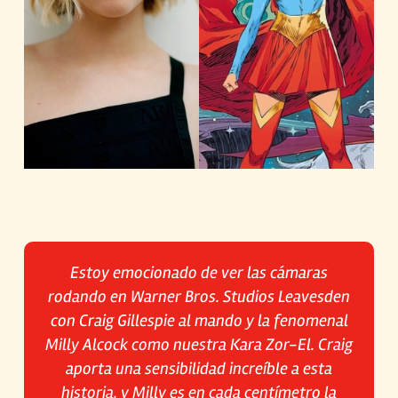
Estoy emocionado de ver las cámaras
rodando en Warner Bros. Studios Leavesden
con Craig Gillespie al mando y la fenomenal
Milly Alcock como nuestra Kara Zor-El. Craig
aporta una sensibilidad increíble a esta
historia, y Milly es en cada centímetro la