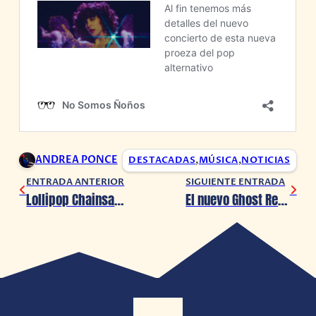
ANDREA PONCE
DESTACADAS
,
MÚSICA
,
NOTICIAS
ENTRADA ANTERIOR
SIGUIENTE ENTRADA
Lollipop Chainsaw RePOP se actualiza con nuevo contenido
El nuevo Ghost Recon se ha filtrado