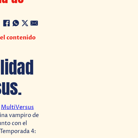
del contenido
ilidad
sus.
e
MultiVersus
eina vampiro de
unto con el
 Temporada 4: