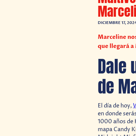
Marcel
DICIEMBRE 17, 202
Marceline nos
que llegará a
Dale 
de Ma
El día de hoy,
W
en donde serás
1000 años de H
mapa Candy Ki