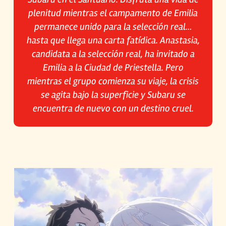
plenitud mientras el campamento de Emilia
permanece unido para la selección real…
hasta que llega una carta fatídica. Anastasia,
candidata a la selección real, ha invitado a
Emilia a la Ciudad de Priestella. Pero
mientras el grupo comienza su viaje, la crisis
se agita bajo la superficie y Subaru se
encuentra de nuevo con un destino cruel.