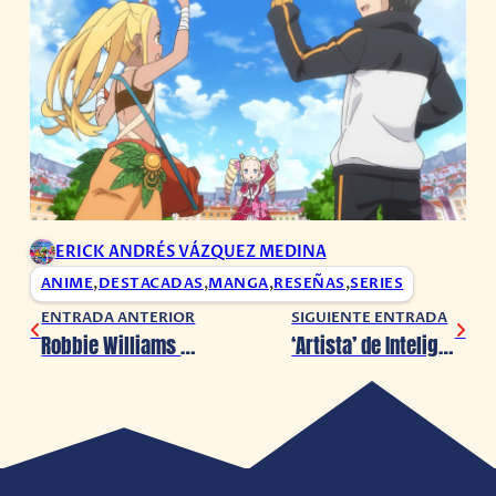
ERICK ANDRÉS VÁZQUEZ MEDINA
ANIME
,
DESTACADAS
,
MANGA
,
RESEÑAS
,
SERIES
ENTRADA ANTERIOR
SIGUIENTE ENTRADA
Robbie Williams muestra el primer avance de su Biopic «Better Man»
‘Artista’ de Inteligencia Artificial demanda por no poder registrar ‘su arte’