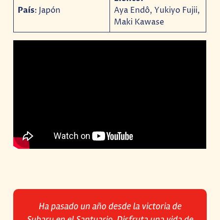
País
: Japón
Aya Endô, Yukiyo Fujii,
Maki Kawase
Ha pasado un año desde la victoria de
Subaru en el Santuario. Disfruta una vida de