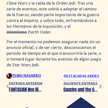
Clone Wars
y la caída de la
Orden Jedi
. Tras una
serie de eventos, este volvió a adoptar el camino
de la
Fuerza
, siendo parte importante de la guerra
contra el
Imperio
, y sobre todo, enfrentándose a
los
Hermanos
de la
Inquisición
, y el
mismismo
Darth Vader.
Por el momento no podemos asegurar nada sin un
anuncio oficial, y de ser cierto, desconocemos el
periodo de tiempo en el que transcurriría la serie, o
si tomará lugar durante los eventos de algún juego
de
Star Wars Jedi
.
TEMO NAVARRO
DESTACADAS
,
SERIES
ENTRADA ANTERIOR
SIGUIENTE ENTRADA
FANTASIAN Neo Dimension sorprende con su estreno a finales de 2024
Gaucho and the Grassland: ¡Cuida tu ranchito en este hermoso juego brasileño!