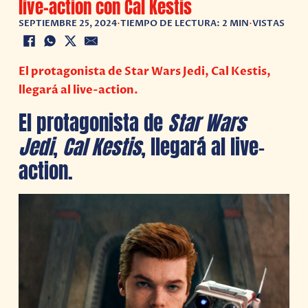
live-action con Cal Kestis
SEPTIEMBRE 25, 2024
•
TIEMPO DE LECTURA: 2 MIN
•
VISTAS
El protagonista de Star Wars Jedi, Cal Kestis,
llegará al live-action.
El protagonista de
Star Wars
Jedi
,
Cal Kestis
, llegará al live-
action.