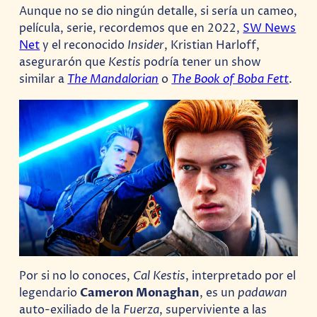
Aunque no se dio ningún detalle, si sería un cameo,
película, serie, recordemos que en 2022,
SW News
Net
y el reconocido
Insider
, Kristian Harloff,
asegurarón que
Kestis
podría tener un show
similar a
The Mandalorian
o
The Book of Boba Fett
.
Por si no lo conoces,
Cal Kestis
, interpretado por el
legendario
Cameron Monaghan
, es un
padawan
auto-exiliado de la
Fuerza
, superviviente a las