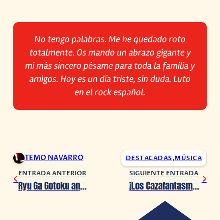
No tengo palabras. Me he quedado roto
totalmente. Os mando un abrazo gigante y
mi más sincero pésame para toda la familia y
amigos. Hoy es un día triste, sin duda. Luto
en el rock español.
TEMO NAVARRO
DESTACADAS
,
MÚSICA
ENTRADA ANTERIOR
SIGUIENTE ENTRADA
Ryu Ga Gotoku anuncia y presenta la fecha de estreno de Like a Dragon: Pirate Yakuza in Hawaii
¡Los Cazafantasmas llegan a Magic: The Gathering!