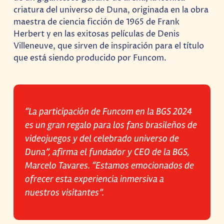
criatura del universo de Duna, originada en la obra
maestra de ciencia ficción de 1965 de Frank
Herbert y en las exitosas películas de Denis
Villeneuve, que sirven de inspiración para el título
que está siendo producido por Funcom.
“La participación de Funcom en la BGS 2024
es un gran regalo para los fans brasileños de
videojuegos y del celebrado universo de
Duna”, afirma el fundador y CEO de la BGS,
Marcelo Tavares. “Estamos emocionados de
ofrecer esta experiencia inmersiva a
nuestros visitantes”.