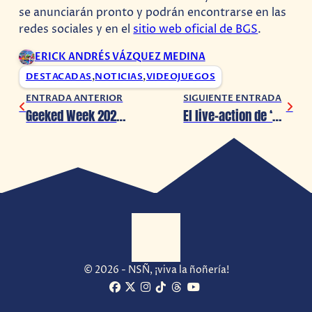
se anunciarán pronto y podrán encontrarse en las
redes sociales y en el
sitio web oficial de BGS
.
ERICK ANDRÉS VÁZQUEZ MEDINA
DESTACADAS
,
NOTICIAS
,
VIDEOJUEGOS
ENTRADA ANTERIOR
SIGUIENTE ENTRADA
Geeked Week 2024: ‘Splinter Cell: Deathwatch’ lanza su primer avance
El live-action de ‘Like a Dragon: Yakuza’ lanza nuevo avance
© 2026 - NSÑ, ¡viva la ñoñería!