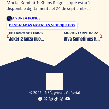
Mortal Kombat 1: Khaos Reigns», que estará
disponible digitalmente el 24 de septiembre.
ANDREA PONCE
DESTACADAS
,
NOTICIAS
,
VIDEOJUEGOS
ENTRADA ANTERIOR
SIGUIENTE ENTRADA
Joker 2 lanza nuevo tráiler
Alya Sometimes Hides Her Feelings in Russian confirma✌️temporada
© 2026 - NSÑ, ¡viva la ñoñería!