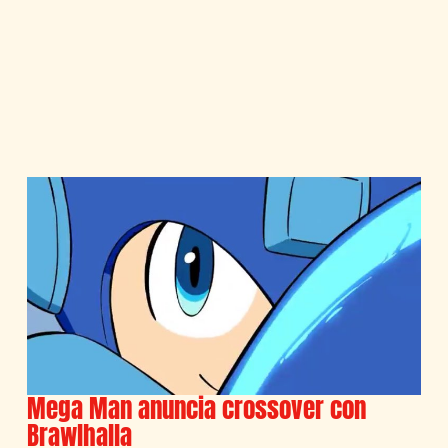
Mega Man anuncia crossover con
Brawlhalla