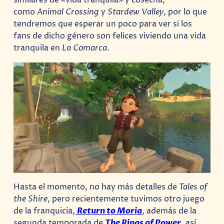
similares de «vida tranquila» y cosecha,
como
Animal Crossing
y
Stardew Valley
, por lo que
tendremos que esperar un poco para ver si los
fans de dicho género son felices viviendo una vida
tranquila en
La Comarca
.
Hasta el momento, no hay más detalles de
Tales of
the Shire
, pero recientemente tuvimos otro juego
de la franquicia,
Return to Moria
, además de la
segunda temporada de
The Rings of Power
, así