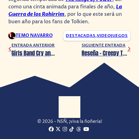
como una cinta animada para finales de año,
La
Guerra de los Rohirrim
, por lo que este será un
buen año para los fans de Tolkien.
TEMO NAVARRO
DESTACADAS
,
VIDEOJUEGOS
ENTRADA ANTERIOR
SIGUIENTE ENTRADA
Girls Band Cry anuncia su regreso (más o menos)
Reseña – Creepy Tale: Some Other Place (Nintendo Switch)
© 2026 - NSÑ, ¡viva la ñoñería!