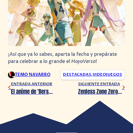
¡Así que ya lo sabes, aparta la fecha y prepárate
para celebrar a lo grande el
HoyoVerso
!
TEMO NAVARRO
DESTACADAS
,
VIDEOJUEGOS
ENTRADA ANTERIOR
SIGUIENTE ENTRADA
El anime de ‘Berserk: The Black Swordsman’ en problemas legales
Zenless Zone Zero presenta las novedades de su Versión 1.2