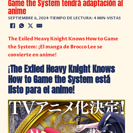
Game the System tendrá adaptación al
anime
SEPTIEMBRE 6, 2024
•
TIEMPO DE LECTURA: 4 MIN
•
VISTAS
The Exiled Heavy Knight Knows How to Game
the System: ¡El manga de Brocco Lee se
convierte en anime!
¡
The Exiled Heavy Knight Knows
How to Game the System está
listo para el anime!