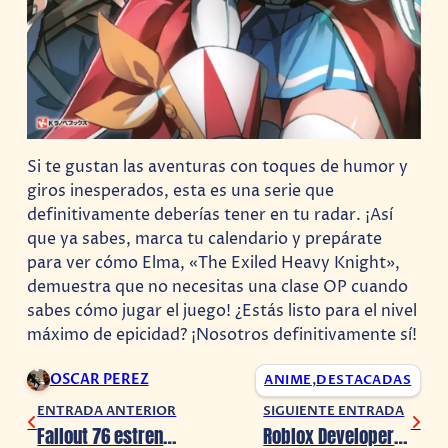
Si te gustan las aventuras con toques de humor y
giros inesperados, esta es una serie que
definitivamente deberías tener en tu radar. ¡Así
que ya sabes, marca tu calendario y prepárate
para ver cómo Elma, «The Exiled Heavy Knight»,
demuestra que no necesitas una clase OP cuando
sabes cómo jugar el juego! ¿Estás listo para el nivel
máximo de epicidad? ¡Nosotros definitivamente sí!
OSCAR PEREZ
ANIME
,
DESTACADAS
ENTRADA ANTERIOR
SIGUIENTE ENTRADA
Fallout 76 estrena ‘Kilómetro Cero’ y detalles de su Temporada 18
Roblox Developers Conference 2024: Descubre sus explosivas colaboraciones