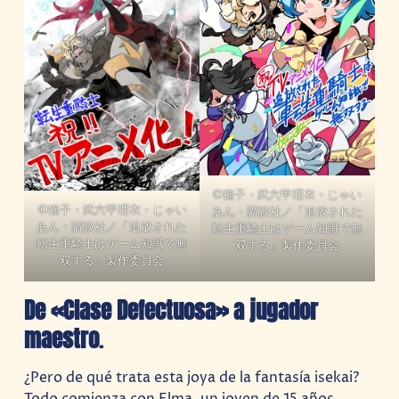
©猫子・武六甲理衣・じゃい
©猫子・武六甲理衣・じゃい
あん・講談社／「追放された
あん・講談社／「追放された
転生重騎士はゲーム知識で無
転生重騎士はゲーム知識で無
双する」製作委員会
双する」製作委員会
De «Clase Defectuosa» a jugador
maestro
.
¿Pero de qué trata esta joya de la fantasía isekai?